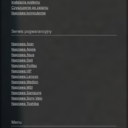
Instalacja systemu
Czyszczenie po zalaniu
Naprawa komputerów
Serwis pogwarancyjny
Naprawa Acer
Naprawa Apple
Naprawa Asus
Naprawa Dell
Naprawa Fujitsu
Naprawa HP
Naprawa Lenovo
Naprawa Medion
Naprawa MSI
Naprawa Samsung
Naprawa Sony Vaio
Naprawa Toshiba
Menu