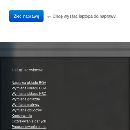
Zleć naprawę
← Chcę wysłać laptopa do naprawy
Usługi serwisowe
Naprawa układu BGA
Wymiana układu BGA
Wymiana układu KBC
Wymiana gniazda
Wymiana matrycy
Wymiana obudowy
Konserwacja
Odzyskiwanie danych
Programowanie biosu